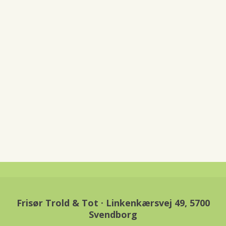
Frisør Trold & Tot · Linkenkærsvej 49, 5700
Svendborg