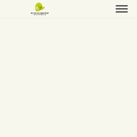
Velkommen hos
Frisør Trold & Tot
✂️🌿