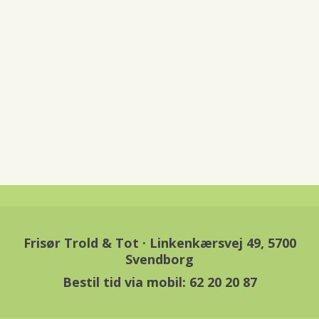
forkælelsestur eller som et perfekt supplement til en
behandling.
Frisør Trold & Tot · Linkenkærsvej 49, 5700
Svendborg
Bestil tid via mobil: 62 20 20 87